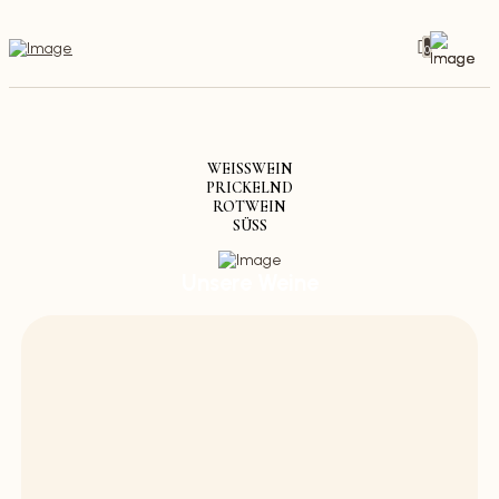
0
WEISSWEIN
PRICKELND
ROTWEIN
SÜSS
Unsere Weine
Entdecken Sie die Vielfalt unserer Weine – von
elegant-filigran bis kräftig-würzig.
Shoppen Sie sich durch unseren Weinkeller und
kosten Sie die Leidenschaft, die in jedem
Tropfen steckt